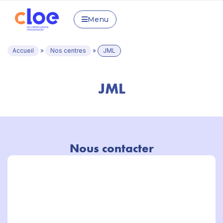
Menu
Accueil
»
Nos centres
»
JML
JML
Nous contacter