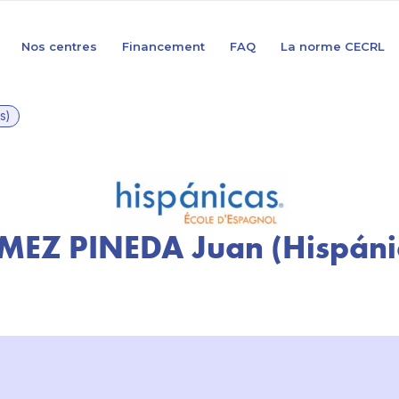
Nos centres
Financement
FAQ
La norme CECRL
s)
EZ PINEDA Juan (Hispáni