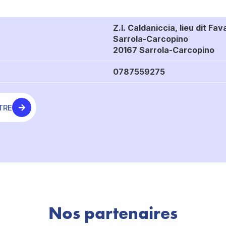
Z.I. Caldaniccia, lieu dit Fa
Sarrola-Carcopino
20167 Sarrola-Carcopino
0787559275
TRE
Nos partenaires