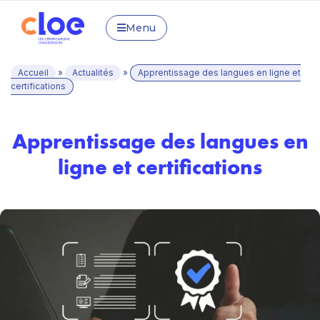
Menu
Accueil
»
Actualités
»
Apprentissage des langues en ligne et
certifications
Apprentissage des langues en
ligne et certifications