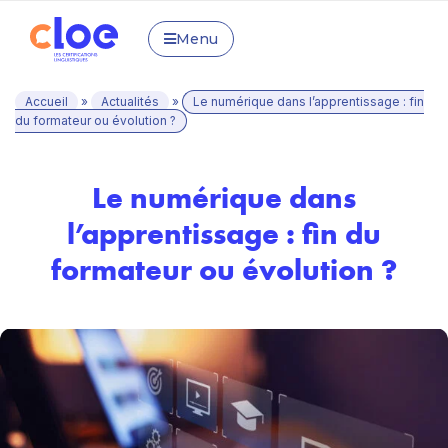
Menu
Accueil
»
Actualités
»
Le numérique dans l’apprentissage : fin
du formateur ou évolution ?
Le numérique dans
l’apprentissage : fin du
formateur ou évolution ?