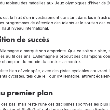
 du tableau des médailles aux Jeux olympiques d’hiver de 
 est le fruit d’un investissement constant dans les infrastru
les programmes de détection des talents et le soutien des 
 haut niveau international.
ition de succès
l’Allemagne a marqué son empreinte. Que ce soit sur piste, s
 au fil des ans. L’Allemagne a produit des champions co
le champion du monde du contre-la-montre.
iste bien développée, avec des pistes cyclables couvrant l’en
ents cyclistes, tels que le Tour d’Allemagne, attirent égal
 au premier plan
des bas, mais reste l’une des disciplines sportives les plu
Becker et Steffi Graf ont dominé les courts, avec Becker 