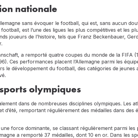
sion nationale
Allemagne sans évoquer le football, qui est, sans aucun dout
otball, est l’une des ligues les plus compétitives et les pl
nds joueurs de l’histoire, tels que Franz Beckenbauer, Ger
.
nnschaft, a remporté quatre coupes du monde de la FIFA (19
). Ces performances placent l’Allemagne parmi les équipes l
ers le développement du football, des catégories de jeunes
vé.
s sports olympiques
galement dans de nombreuses disciplines olympiques. Les at
et d’été, remportant régulièrement des médailles dans des év
une force dominante, se classant régulièrement parmi les 
emagne a remporté 37 médailles, dont 10 en or. Dans les spo