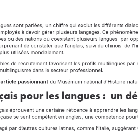
ues sont parlées, un chiffre qui exclut les différents diale
s employés à devoir gérer plusieurs langages. Ce phénomèn
pes ou des nations où coexistent plusieurs langues, par oppo
surprenant de constater que l’anglais, suivi du chinois, de l’h
plus utilisées mondialement.
les de recrutement favorisent les profils multilingues par
multilinguisme dans le secteur professionnel.
’article
passionnant
du Musémum national d’Histoire natur
çais pour les langues : un d
ais éprouvent une certaine réticence à apprendre les lang
ançaise se sent compétent en anglais, une compétence pour
tagé par d’autres cultures latines, comme l’Italie, suggéran