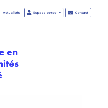
Actualités
Espace perso
Contact
e en
nités
é