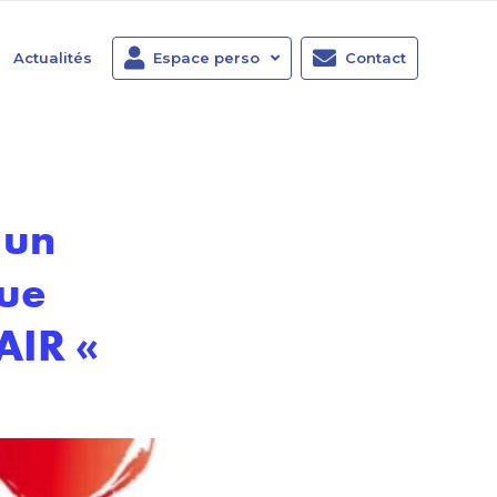
Actualités
Espace perso
Contact
 un
gue
PAIR «