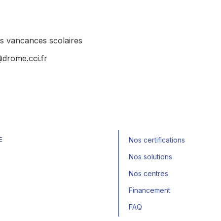
rs vancances scolaires
@drome.cci.fr
E
Nos certifications
Nos solutions
Nos centres
Financement
FAQ