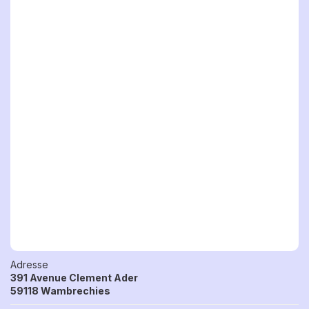
Adresse
391 Avenue Clement Ader
59118 Wambrechies