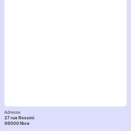
Adresse
27 rue Rossini
06000 Nice