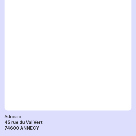
Adresse
45 rue du Val Vert
74600 ANNECY