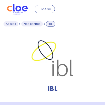
Menu
Accueil
»
Nos centres
»
IBL
IBL