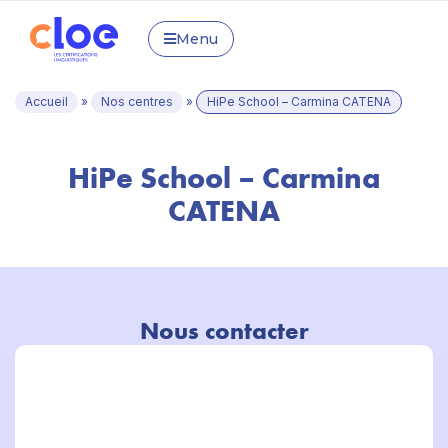
Menu
Accueil
»
Nos centres
»
HiPe School – Carmina CATENA
HiPe School – Carmina
CATENA
Nous contacter