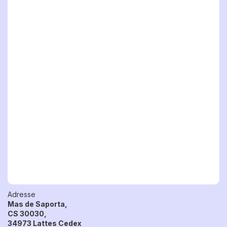
Adresse
Mas de Saporta,
CS 30030,
34973 Lattes Cedex