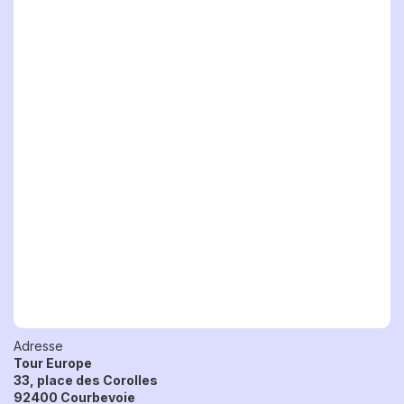
Adresse
Tour Europe
33, place des Corolles
92400 Courbevoie