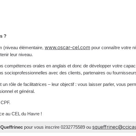
ls ?
www.oscar-cel.com
m (niveau élémentaire,
pour connaître votre ni
tenir leur niveau.
os compétences orales en anglais et donc de développer votre capacit
ns socioprofessionnelles avec des clients, partenaires ou fournisseur
 un rôle de facilitatrices – leur objectif : vous laisser parler, vous p
ionnel et général.
 CPF.
râce au CEL du Havre !
squeffrinec@ccica
 Queffrinec
pour vous inscrire 0232775589 ou