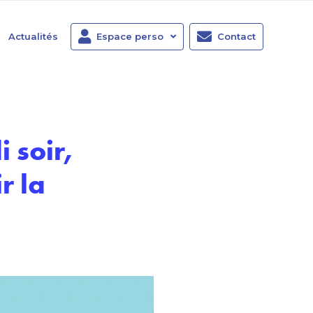
Actualités
Espace perso
Contact
 soir,
r la