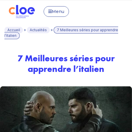
Menu
Accueil
»
Actualités
»
7 Meilleures séries pour apprendre
l’italien
7 Meilleures séries pour
apprendre l’italien